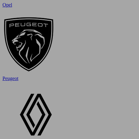
Opel
Peugeot