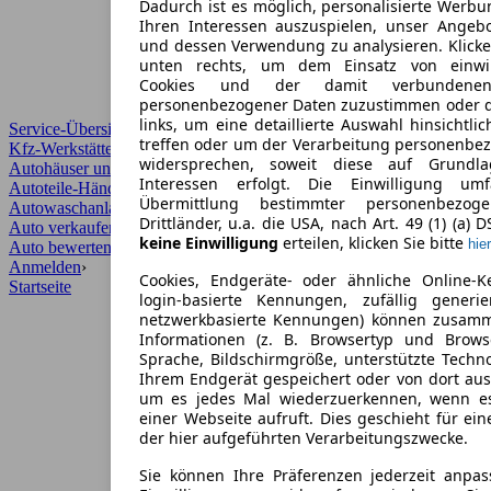
Dadurch ist es möglich, personalisierte Werb
Ihren Interessen auszuspielen, unser Angeb
und dessen Verwendung zu analysieren. Klicke
unten rechts, um dem Einsatz von einwill
Cookies und der damit verbundenen 
personenbezogener Daten zuzustimmen oder d
links, um eine detaillierte Auswahl hinsichtli
Service-Übersicht
treffen oder um der Verarbeitung personenbe
Kfz-Werkstätten
widersprechen, soweit diese auf Grundla
Autohäuser und Händler
Interessen erfolgt. Die Einwilligung um
Autoteile-Händler
Übermittlung bestimmter personenbezo
Autowaschanlagen
Drittländer, u.a. die USA, nach Art. 49 (1) (a) 
Auto verkaufen
›
keine Einwilligung
erteilen, klicken Sie bitte
hier
Auto bewerten
›
Anmelden
›
Cookies, Endgeräte- oder ähnliche Online-K
Startseite
login-basierte Kennungen, zufällig generi
netzwerkbasierte Kennungen) können zusam
Informationen (z. B. Browsertyp und Browse
Sprache, Bildschirmgröße, unterstützte Techno
Ihrem Endgerät gespeichert oder von dort au
um es jedes Mal wiederzuerkennen, wenn e
einer Webseite aufruft. Dies geschieht für ei
der hier aufgeführten Verarbeitungszwecke.
Sie können Ihre Präferenzen jederzeit anpas