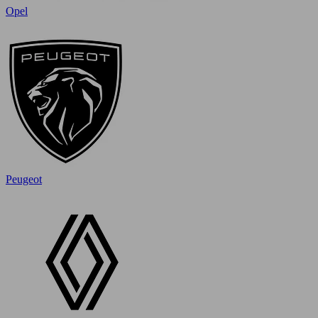
Opel
Peugeot