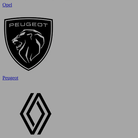
Opel
Peugeot