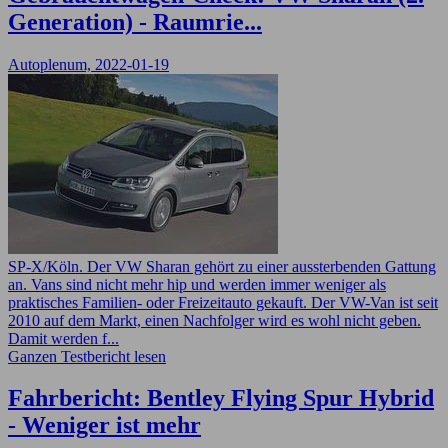
Generation) - Raumrie...
Autoplenum, 2022-01-19
SP-X/Köln. Der VW Sharan gehört zu einer aussterbenden Gattung
an. Vans sind nicht mehr hip und werden immer weniger als
praktisches Familien- oder Freizeitauto gekauft. Der VW-Van ist seit
2010 auf dem Markt, einen Nachfolger wird es wohl nicht geben.
Damit werden f...
Ganzen Testbericht lesen
Fahrbericht: Bentley Flying Spur Hybrid
- Weniger ist mehr