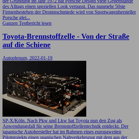
der Gründung im Jahr 1972 hat Porsche Design viele Gegenstände
des Alltags einen speziellen Look verpasst. Das nunmehr 50ste
Firmenbestehen der Designschmiede wird von Sportwagenhersteller
Porsche glei...
Ganzen Testbericht lesen
Toyota-Brennstoffzelle - Von der Straße
auf die Schiene
Autoplenum, 2022-01-19
SP-X/Köln. Nach Pkw und Lkw hat Toyota nun den Zug als
Anwendungsfall für seine Brennstoffzellentechnik entdeckt. Der
japanische Autohersteller hat im Rahmen eines europaweiten
Pilotprojekts einen spanischen Nahverkehrszug mit dem aus der