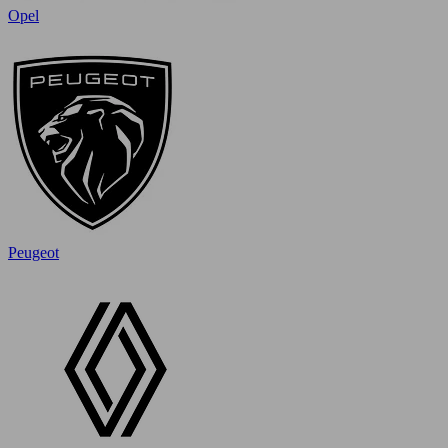
Opel
Peugeot