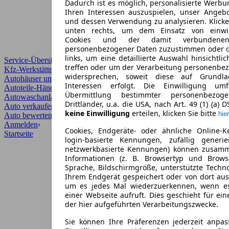
Dadurch ist es möglich, personalisierte Werb
Ihren Interessen auszuspielen, unser Angeb
und dessen Verwendung zu analysieren. Klicke
unten rechts, um dem Einsatz von einwill
Cookies und der damit verbundenen 
personenbezogener Daten zuzustimmen oder d
links, um eine detaillierte Auswahl hinsichtli
Service-Übersicht
treffen oder um der Verarbeitung personenbe
Kfz-Werkstätten
widersprechen, soweit diese auf Grundla
Autohäuser und Händler
Interessen erfolgt. Die Einwilligung um
Autoteile-Händler
Übermittlung bestimmter personenbezo
Autowaschanlagen
Drittländer, u.a. die USA, nach Art. 49 (1) (a) 
Auto verkaufen
›
keine Einwilligung
erteilen, klicken Sie bitte
hier
Auto bewerten
›
Anmelden
›
Cookies, Endgeräte- oder ähnliche Online-K
Startseite
login-basierte Kennungen, zufällig generi
netzwerkbasierte Kennungen) können zusam
Informationen (z. B. Browsertyp und Browse
Sprache, Bildschirmgröße, unterstützte Techno
Ihrem Endgerät gespeichert oder von dort au
um es jedes Mal wiederzuerkennen, wenn e
einer Webseite aufruft. Dies geschieht für ei
der hier aufgeführten Verarbeitungszwecke.
Sie können Ihre Präferenzen jederzeit anpas