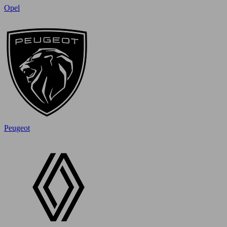
Opel
Peugeot