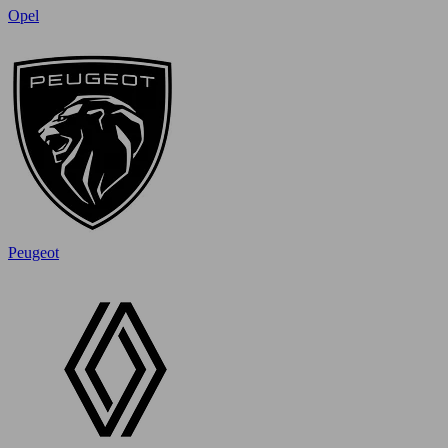
Opel
Peugeot