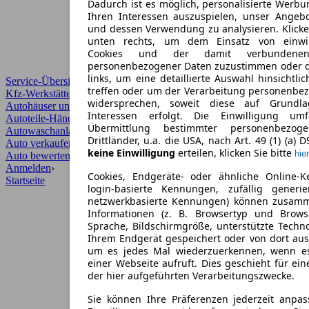
Dadurch ist es möglich, personalisierte Werb
Ihren Interessen auszuspielen, unser Angeb
und dessen Verwendung zu analysieren. Klicke
unten rechts, um dem Einsatz von einwill
Cookies und der damit verbundenen 
personenbezogener Daten zuzustimmen oder d
links, um eine detaillierte Auswahl hinsichtli
Service-Übersicht
treffen oder um der Verarbeitung personenbe
Kfz-Werkstätten
widersprechen, soweit diese auf Grundla
Autohäuser und Händler
Interessen erfolgt. Die Einwilligung um
Autoteile-Händler
Übermittlung bestimmter personenbezo
Autowaschanlagen
Drittländer, u.a. die USA, nach Art. 49 (1) (a) 
Auto verkaufen
›
keine Einwilligung
erteilen, klicken Sie bitte
hier
Auto bewerten
›
Anmelden
›
Cookies, Endgeräte- oder ähnliche Online-K
Startseite
login-basierte Kennungen, zufällig generi
netzwerkbasierte Kennungen) können zusam
Informationen (z. B. Browsertyp und Browse
Sprache, Bildschirmgröße, unterstützte Techno
Ihrem Endgerät gespeichert oder von dort au
um es jedes Mal wiederzuerkennen, wenn e
einer Webseite aufruft. Dies geschieht für ei
der hier aufgeführten Verarbeitungszwecke.
Sie können Ihre Präferenzen jederzeit anpas