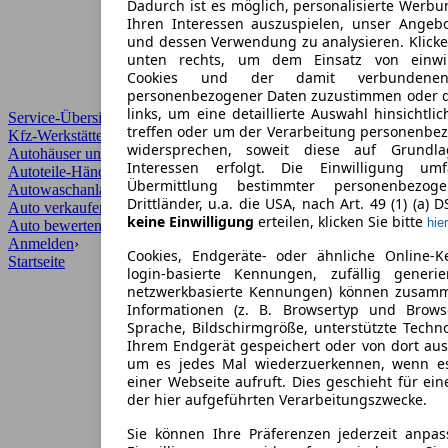
Dadurch ist es möglich, personalisierte Werb
Ihren Interessen auszuspielen, unser Angeb
und dessen Verwendung zu analysieren. Klicke
unten rechts, um dem Einsatz von einwill
Cookies und der damit verbundenen 
personenbezogener Daten zuzustimmen oder d
links, um eine detaillierte Auswahl hinsichtli
Service-Übersicht
treffen oder um der Verarbeitung personenbe
Kfz-Werkstätten
widersprechen, soweit diese auf Grundla
Autohäuser und Händler
Interessen erfolgt. Die Einwilligung um
Autoteile-Händler
Übermittlung bestimmter personenbezo
Autowaschanlagen
Drittländer, u.a. die USA, nach Art. 49 (1) (a) 
Auto verkaufen
›
keine Einwilligung
erteilen, klicken Sie bitte
hier
Auto bewerten
›
Anmelden
›
Cookies, Endgeräte- oder ähnliche Online-K
Startseite
login-basierte Kennungen, zufällig generi
netzwerkbasierte Kennungen) können zusam
Informationen (z. B. Browsertyp und Browse
Sprache, Bildschirmgröße, unterstützte Techno
Ihrem Endgerät gespeichert oder von dort au
um es jedes Mal wiederzuerkennen, wenn e
einer Webseite aufruft. Dies geschieht für ei
der hier aufgeführten Verarbeitungszwecke.
Sie können Ihre Präferenzen jederzeit anpas