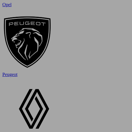
Opel
Peugeot