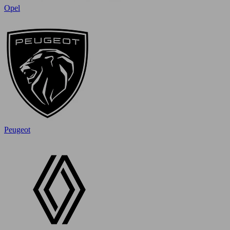
Opel
Peugeot