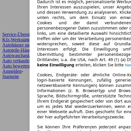
Dadurch ist es möglich, personalisierte Werb
Ihren Interessen auszuspielen, unser Angeb
und dessen Verwendung zu analysieren. Klicke
unten rechts, um dem Einsatz von einwill
Cookies und der damit verbundenen 
personenbezogener Daten zuzustimmen oder d
links, um eine detaillierte Auswahl hinsichtli
Service-Übersicht
treffen oder um der Verarbeitung personenbe
Kfz-Werkstätten
widersprechen, soweit diese auf Grundla
Autohäuser und Händler
Interessen erfolgt. Die Einwilligung um
Autoteile-Händler
Übermittlung bestimmter personenbezo
Autowaschanlagen
Drittländer, u.a. die USA, nach Art. 49 (1) (a) 
Auto verkaufen
›
keine Einwilligung
erteilen, klicken Sie bitte
hier
Auto bewerten
›
Anmelden
›
Cookies, Endgeräte- oder ähnliche Online-K
Startseite
login-basierte Kennungen, zufällig generi
netzwerkbasierte Kennungen) können zusam
Informationen (z. B. Browsertyp und Browse
Sprache, Bildschirmgröße, unterstützte Techno
Ihrem Endgerät gespeichert oder von dort au
um es jedes Mal wiederzuerkennen, wenn e
einer Webseite aufruft. Dies geschieht für ei
der hier aufgeführten Verarbeitungszwecke.
Sie können Ihre Präferenzen jederzeit anpas