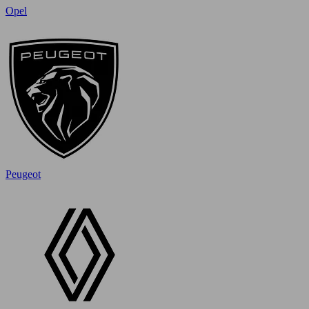
Opel
Peugeot