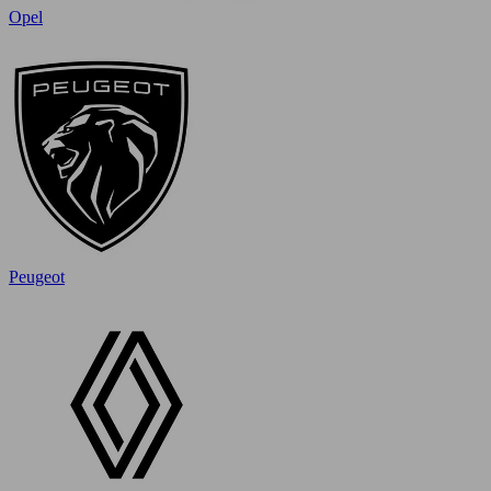
Opel
Peugeot