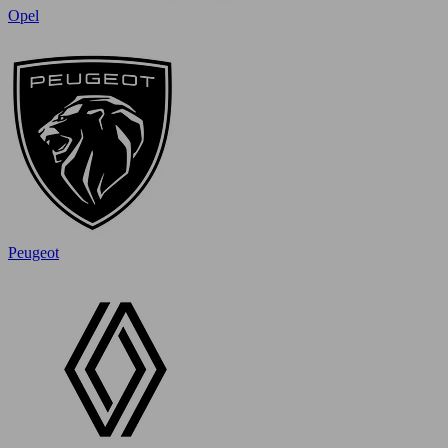
Opel
Peugeot