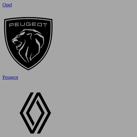
Opel
Peugeot