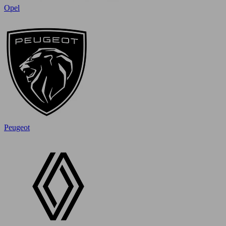
Opel
Peugeot