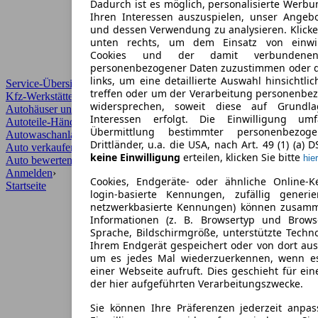
Dadurch ist es möglich, personalisierte Werb
Ihren Interessen auszuspielen, unser Angeb
und dessen Verwendung zu analysieren. Klicke
unten rechts, um dem Einsatz von einwill
Cookies und der damit verbundenen 
personenbezogener Daten zuzustimmen oder d
links, um eine detaillierte Auswahl hinsichtli
Service-Übersicht
treffen oder um der Verarbeitung personenbe
Kfz-Werkstätten
widersprechen, soweit diese auf Grundla
Autohäuser und Händler
Interessen erfolgt. Die Einwilligung um
Autoteile-Händler
Übermittlung bestimmter personenbezo
Autowaschanlagen
Drittländer, u.a. die USA, nach Art. 49 (1) (a) 
Auto verkaufen
›
keine Einwilligung
erteilen, klicken Sie bitte
hier
Auto bewerten
›
Anmelden
›
Cookies, Endgeräte- oder ähnliche Online-K
Startseite
login-basierte Kennungen, zufällig generi
netzwerkbasierte Kennungen) können zusam
Informationen (z. B. Browsertyp und Browse
Sprache, Bildschirmgröße, unterstützte Techno
Ihrem Endgerät gespeichert oder von dort au
um es jedes Mal wiederzuerkennen, wenn e
einer Webseite aufruft. Dies geschieht für ei
der hier aufgeführten Verarbeitungszwecke.
Sie können Ihre Präferenzen jederzeit anpas