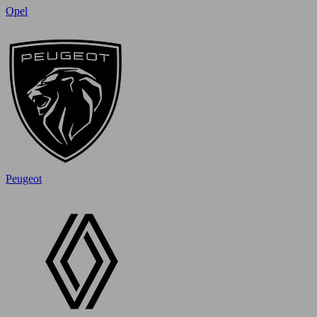
Opel
Peugeot