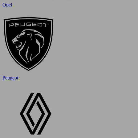
Opel
Peugeot