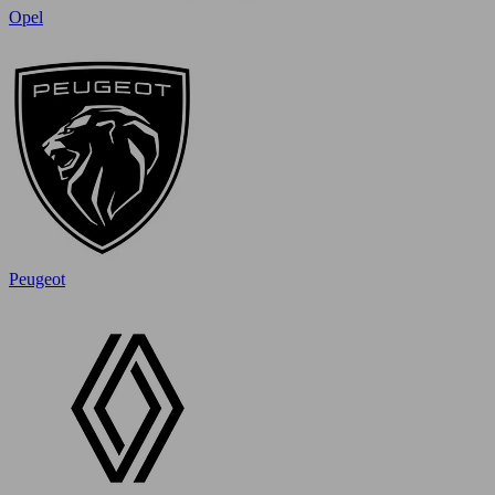
Opel
Peugeot