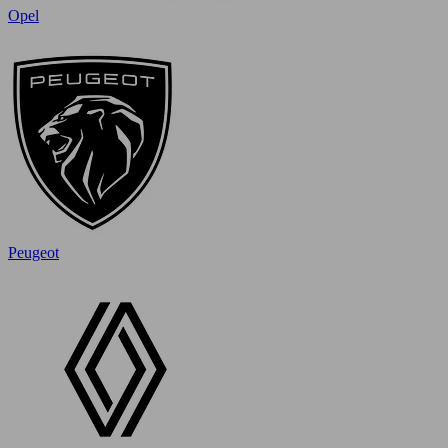
Opel
Peugeot