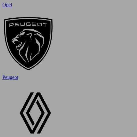
Opel
Peugeot