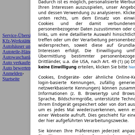
Dadurch ist es möglich, personalisierte Werb
Ihren Interessen auszuspielen, unser Angeb
und dessen Verwendung zu analysieren. Klicke
unten rechts, um dem Einsatz von einwill
Cookies und der damit verbundenen 
personenbezogener Daten zuzustimmen oder d
links, um eine detaillierte Auswahl hinsichtli
Service-Übersicht
treffen oder um der Verarbeitung personenbe
Kfz-Werkstätten
widersprechen, soweit diese auf Grundla
Autohäuser und Händler
Interessen erfolgt. Die Einwilligung um
Autoteile-Händler
Übermittlung bestimmter personenbezo
Autowaschanlagen
Drittländer, u.a. die USA, nach Art. 49 (1) (a) 
Auto verkaufen
›
keine Einwilligung
erteilen, klicken Sie bitte
hier
Auto bewerten
›
Anmelden
›
Cookies, Endgeräte- oder ähnliche Online-K
Startseite
login-basierte Kennungen, zufällig generi
netzwerkbasierte Kennungen) können zusam
Informationen (z. B. Browsertyp und Browse
Sprache, Bildschirmgröße, unterstützte Techno
Ihrem Endgerät gespeichert oder von dort au
um es jedes Mal wiederzuerkennen, wenn e
einer Webseite aufruft. Dies geschieht für ei
der hier aufgeführten Verarbeitungszwecke.
Sie können Ihre Präferenzen jederzeit anpas