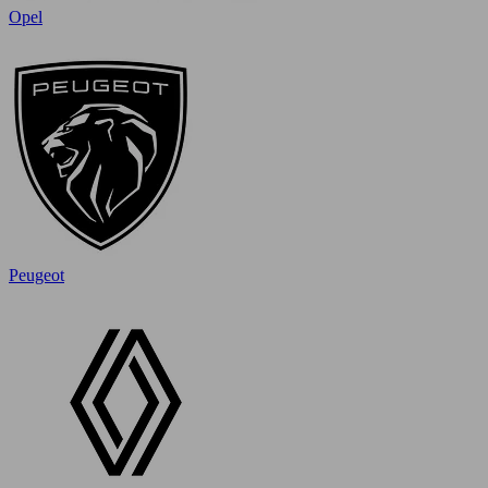
Opel
Peugeot