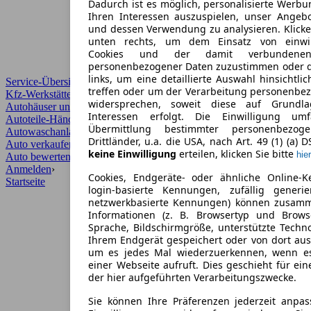
Dadurch ist es möglich, personalisierte Werb
Ihren Interessen auszuspielen, unser Angeb
und dessen Verwendung zu analysieren. Klicke
unten rechts, um dem Einsatz von einwill
Cookies und der damit verbundenen 
personenbezogener Daten zuzustimmen oder d
links, um eine detaillierte Auswahl hinsichtli
Service-Übersicht
treffen oder um der Verarbeitung personenbe
Kfz-Werkstätten
widersprechen, soweit diese auf Grundla
Autohäuser und Händler
Interessen erfolgt. Die Einwilligung um
Autoteile-Händler
Übermittlung bestimmter personenbezo
Autowaschanlagen
Drittländer, u.a. die USA, nach Art. 49 (1) (a) 
Auto verkaufen
›
keine Einwilligung
erteilen, klicken Sie bitte
hier
Auto bewerten
›
Anmelden
›
Cookies, Endgeräte- oder ähnliche Online-K
Startseite
login-basierte Kennungen, zufällig generi
netzwerkbasierte Kennungen) können zusam
Informationen (z. B. Browsertyp und Browse
Sprache, Bildschirmgröße, unterstützte Techno
Ihrem Endgerät gespeichert oder von dort au
um es jedes Mal wiederzuerkennen, wenn e
einer Webseite aufruft. Dies geschieht für ei
der hier aufgeführten Verarbeitungszwecke.
Sie können Ihre Präferenzen jederzeit anpas