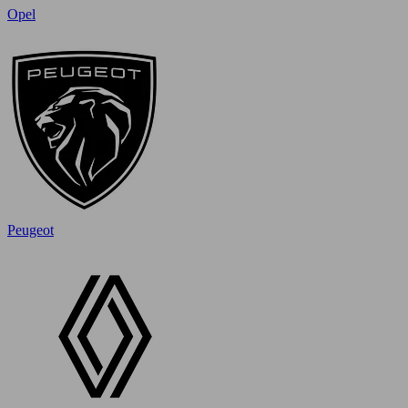
Opel
Peugeot