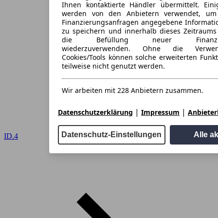
Ihnen kontaktierte Händler übermittelt. Eini
werden von den Anbietern verwendet, um
Finanzierungsanfragen angegebene Informati
zu speichern und innerhalb dieses Zeitraums
die Befüllung neuer Finanzieru
wiederzuverwenden. Ohne die Verwen
Cookies/Tools können solche erweiterten Funk
teilweise nicht genutzt werden.
Wir arbeiten mit 228 Anbietern zusammen.
|
|
Datenschutzerklärung
Impressum
Anbieterl
Datenschutz-Einstellungen
Alle a
ID.4