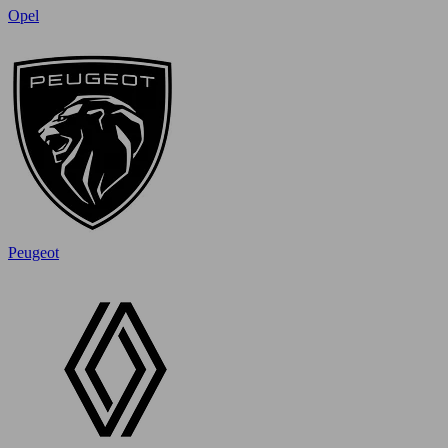
Opel
Peugeot