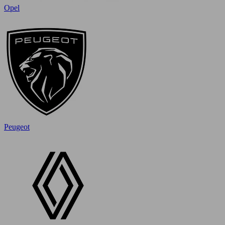
Opel
Peugeot