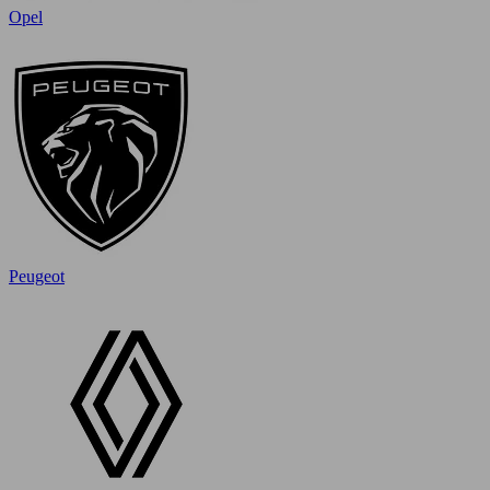
Opel
Peugeot