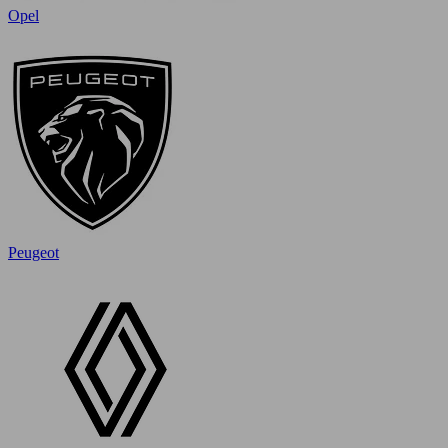
Opel
Peugeot