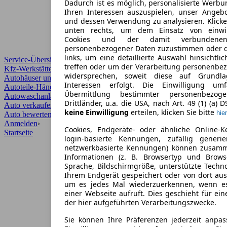
Dadurch ist es möglich, personalisierte Werb
Ihren Interessen auszuspielen, unser Angeb
und dessen Verwendung zu analysieren. Klicke
unten rechts, um dem Einsatz von einwill
Cookies und der damit verbundenen 
personenbezogener Daten zuzustimmen oder d
links, um eine detaillierte Auswahl hinsichtli
Service-Übersicht
treffen oder um der Verarbeitung personenbe
Kfz-Werkstätten
widersprechen, soweit diese auf Grundla
Autohäuser und Händler
Interessen erfolgt. Die Einwilligung um
Autoteile-Händler
Übermittlung bestimmter personenbezo
Autowaschanlagen
Drittländer, u.a. die USA, nach Art. 49 (1) (a) 
Auto verkaufen
›
keine Einwilligung
erteilen, klicken Sie bitte
hier
Auto bewerten
›
Anmelden
›
Cookies, Endgeräte- oder ähnliche Online-K
Startseite
login-basierte Kennungen, zufällig generi
netzwerkbasierte Kennungen) können zusam
Informationen (z. B. Browsertyp und Browse
Sprache, Bildschirmgröße, unterstützte Techno
Ihrem Endgerät gespeichert oder von dort au
um es jedes Mal wiederzuerkennen, wenn e
einer Webseite aufruft. Dies geschieht für ei
der hier aufgeführten Verarbeitungszwecke.
Sie können Ihre Präferenzen jederzeit anpas