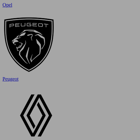
Opel
Peugeot