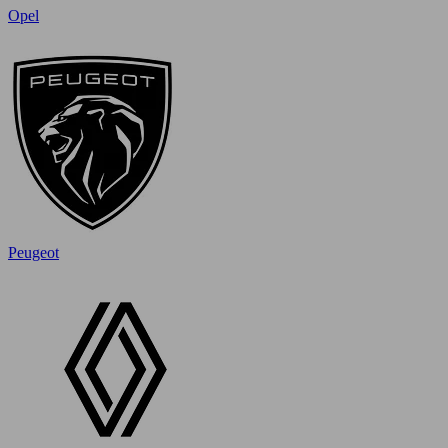
Opel
Peugeot