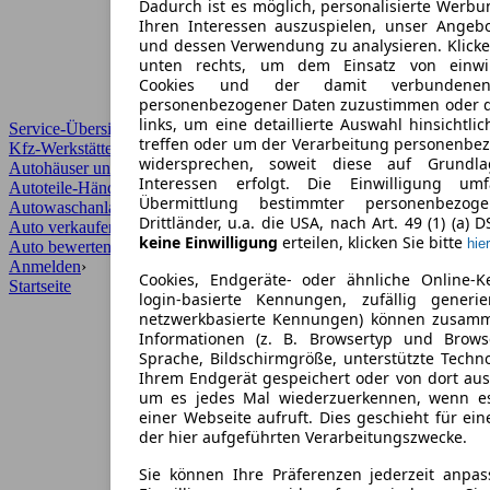
Dadurch ist es möglich, personalisierte Werb
Ihren Interessen auszuspielen, unser Angeb
und dessen Verwendung zu analysieren. Klicke
unten rechts, um dem Einsatz von einwill
Cookies und der damit verbundenen 
personenbezogener Daten zuzustimmen oder d
links, um eine detaillierte Auswahl hinsichtli
Service-Übersicht
treffen oder um der Verarbeitung personenbe
Kfz-Werkstätten
widersprechen, soweit diese auf Grundla
Autohäuser und Händler
Interessen erfolgt. Die Einwilligung um
Autoteile-Händler
Übermittlung bestimmter personenbezo
Autowaschanlagen
Drittländer, u.a. die USA, nach Art. 49 (1) (a) 
Auto verkaufen
›
keine Einwilligung
erteilen, klicken Sie bitte
hier
Auto bewerten
›
Anmelden
›
Cookies, Endgeräte- oder ähnliche Online-K
Startseite
login-basierte Kennungen, zufällig generi
netzwerkbasierte Kennungen) können zusam
Informationen (z. B. Browsertyp und Browse
Sprache, Bildschirmgröße, unterstützte Techno
Ihrem Endgerät gespeichert oder von dort au
um es jedes Mal wiederzuerkennen, wenn e
einer Webseite aufruft. Dies geschieht für ei
der hier aufgeführten Verarbeitungszwecke.
Sie können Ihre Präferenzen jederzeit anpas