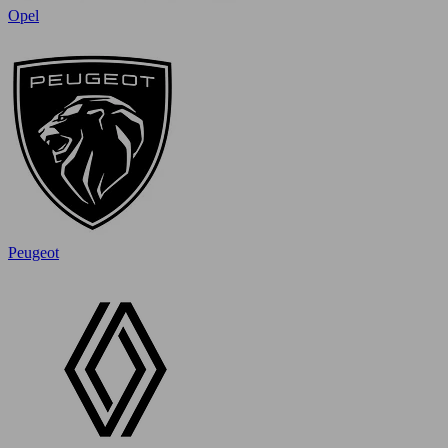
Opel
Peugeot