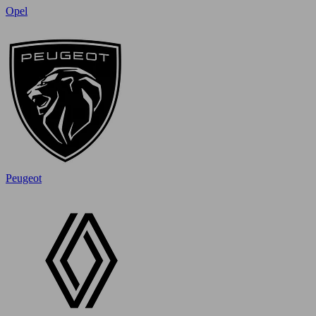
Opel
Peugeot