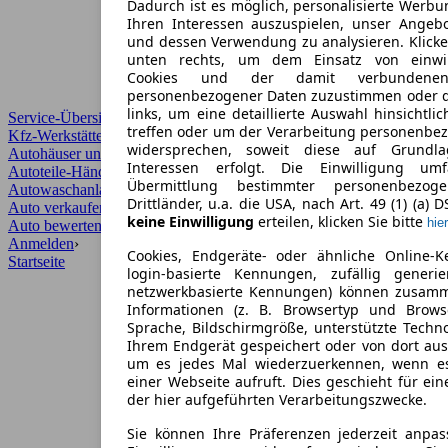
Dadurch ist es möglich, personalisierte Werb
Ihren Interessen auszuspielen, unser Angeb
und dessen Verwendung zu analysieren. Klicke
unten rechts, um dem Einsatz von einwill
Cookies und der damit verbundenen 
personenbezogener Daten zuzustimmen oder d
links, um eine detaillierte Auswahl hinsichtli
Service-Übersicht
treffen oder um der Verarbeitung personenbe
Kfz-Werkstätten
widersprechen, soweit diese auf Grundla
Autohäuser und Händler
Interessen erfolgt. Die Einwilligung um
Autoteile-Händler
Übermittlung bestimmter personenbezo
Autowaschanlagen
Drittländer, u.a. die USA, nach Art. 49 (1) (a) 
Auto verkaufen
›
keine Einwilligung
erteilen, klicken Sie bitte
hier
Auto bewerten
›
Anmelden
›
Cookies, Endgeräte- oder ähnliche Online-K
Startseite
login-basierte Kennungen, zufällig generi
netzwerkbasierte Kennungen) können zusam
Informationen (z. B. Browsertyp und Browse
Sprache, Bildschirmgröße, unterstützte Techno
Ihrem Endgerät gespeichert oder von dort au
um es jedes Mal wiederzuerkennen, wenn e
einer Webseite aufruft. Dies geschieht für ei
der hier aufgeführten Verarbeitungszwecke.
Sie können Ihre Präferenzen jederzeit anpas