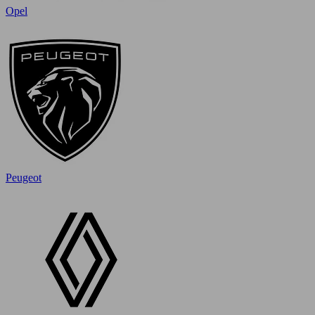
Opel
Peugeot