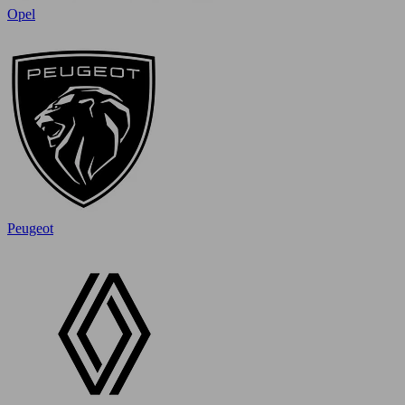
Opel
Peugeot