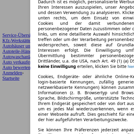
Dadurch ist es möglich, personalisierte Werb
Ihren Interessen auszuspielen, unser Angeb
und dessen Verwendung zu analysieren. Klicke
unten rechts, um dem Einsatz von einwill
Cookies und der damit verbundenen 
personenbezogener Daten zuzustimmen oder d
links, um eine detaillierte Auswahl hinsichtli
Service-Übersicht
treffen oder um der Verarbeitung personenbe
Kfz-Werkstätten
widersprechen, soweit diese auf Grundla
Autohäuser und Händler
Interessen erfolgt. Die Einwilligung um
Autoteile-Händler
Übermittlung bestimmter personenbezo
Autowaschanlagen
Drittländer, u.a. die USA, nach Art. 49 (1) (a) 
Auto verkaufen
›
keine Einwilligung
erteilen, klicken Sie bitte
hier
Auto bewerten
›
Anmelden
›
Cookies, Endgeräte- oder ähnliche Online-K
Startseite
login-basierte Kennungen, zufällig generi
netzwerkbasierte Kennungen) können zusam
Informationen (z. B. Browsertyp und Browse
Sprache, Bildschirmgröße, unterstützte Techno
Ihrem Endgerät gespeichert oder von dort au
um es jedes Mal wiederzuerkennen, wenn e
einer Webseite aufruft. Dies geschieht für ei
der hier aufgeführten Verarbeitungszwecke.
Sie können Ihre Präferenzen jederzeit anpas