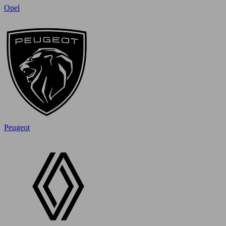
Opel
Peugeot