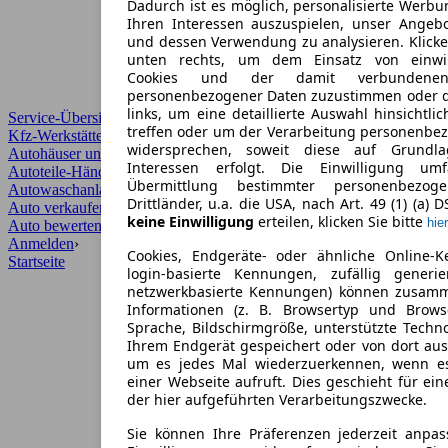
Dadurch ist es möglich, personalisierte Werb
Ihren Interessen auszuspielen, unser Angeb
und dessen Verwendung zu analysieren. Klicke
unten rechts, um dem Einsatz von einwill
Cookies und der damit verbundenen 
personenbezogener Daten zuzustimmen oder d
links, um eine detaillierte Auswahl hinsichtli
Service-Übersicht
treffen oder um der Verarbeitung personenbe
Kfz-Werkstätten
widersprechen, soweit diese auf Grundla
Autohäuser und Händler
Interessen erfolgt. Die Einwilligung um
Autoteile-Händler
Übermittlung bestimmter personenbezo
Autowaschanlagen
Drittländer, u.a. die USA, nach Art. 49 (1) (a) 
Auto verkaufen
›
keine Einwilligung
erteilen, klicken Sie bitte
hier
Auto bewerten
›
Anmelden
›
Cookies, Endgeräte- oder ähnliche Online-K
Startseite
login-basierte Kennungen, zufällig generi
netzwerkbasierte Kennungen) können zusam
Informationen (z. B. Browsertyp und Browse
Sprache, Bildschirmgröße, unterstützte Techno
Ihrem Endgerät gespeichert oder von dort au
um es jedes Mal wiederzuerkennen, wenn e
einer Webseite aufruft. Dies geschieht für ei
der hier aufgeführten Verarbeitungszwecke.
Sie können Ihre Präferenzen jederzeit anpas