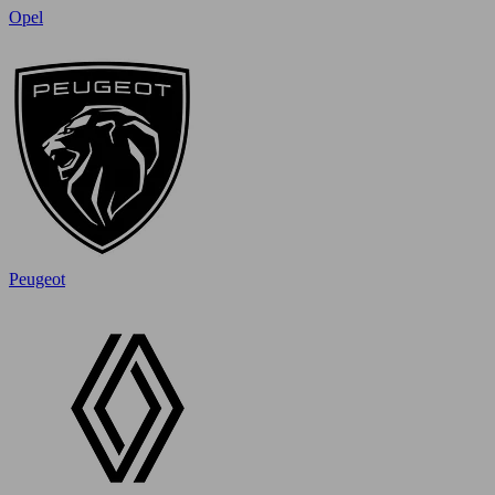
Opel
Peugeot