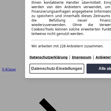
Ihnen kontaktierte Händler übermittelt. Eini
werden von den Anbietern verwendet, um
Finanzierungsanfragen angegebene Informati
zu speichern und innerhalb dieses Zeitraums
die Befüllung neuer Finanzieru
wiederzuverwenden. Ohne die Verwen
Cookies/Tools können solche erweiterten Funk
teilweise nicht genutzt werden.
Wir arbeiten mit 228 Anbietern zusammen.
|
|
Datenschutzerklärung
Impressum
Anbieterl
Datenschutz-Einstellungen
Alle a
S-Klasse