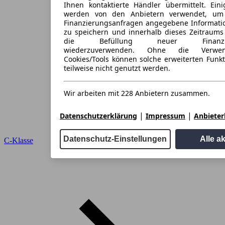
Ihnen kontaktierte Händler übermittelt. Eini
werden von den Anbietern verwendet, um
Finanzierungsanfragen angegebene Informati
zu speichern und innerhalb dieses Zeitraums
die Befüllung neuer Finanzieru
wiederzuverwenden. Ohne die Verwen
Cookies/Tools können solche erweiterten Funk
teilweise nicht genutzt werden.
Wir arbeiten mit 228 Anbietern zusammen.
|
|
Datenschutzerklärung
Impressum
Anbieterl
Datenschutz-Einstellungen
Alle a
C-Klasse