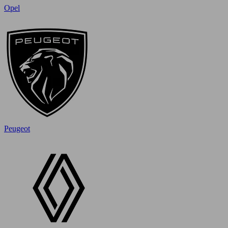
Opel
Peugeot