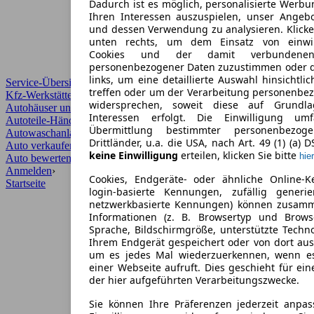
Dadurch ist es möglich, personalisierte Werb
Ihren Interessen auszuspielen, unser Angeb
und dessen Verwendung zu analysieren. Klicke
unten rechts, um dem Einsatz von einwill
Cookies und der damit verbundenen 
personenbezogener Daten zuzustimmen oder d
links, um eine detaillierte Auswahl hinsichtli
Service-Übersicht
treffen oder um der Verarbeitung personenbe
Kfz-Werkstätten
widersprechen, soweit diese auf Grundla
Autohäuser und Händler
Interessen erfolgt. Die Einwilligung um
Autoteile-Händler
Übermittlung bestimmter personenbezo
Autowaschanlagen
Drittländer, u.a. die USA, nach Art. 49 (1) (a) 
Auto verkaufen
›
keine Einwilligung
erteilen, klicken Sie bitte
hier
Auto bewerten
›
Anmelden
›
Cookies, Endgeräte- oder ähnliche Online-K
Startseite
login-basierte Kennungen, zufällig generi
netzwerkbasierte Kennungen) können zusam
Informationen (z. B. Browsertyp und Browse
Sprache, Bildschirmgröße, unterstützte Techno
Ihrem Endgerät gespeichert oder von dort au
um es jedes Mal wiederzuerkennen, wenn e
einer Webseite aufruft. Dies geschieht für ei
der hier aufgeführten Verarbeitungszwecke.
Sie können Ihre Präferenzen jederzeit anpas