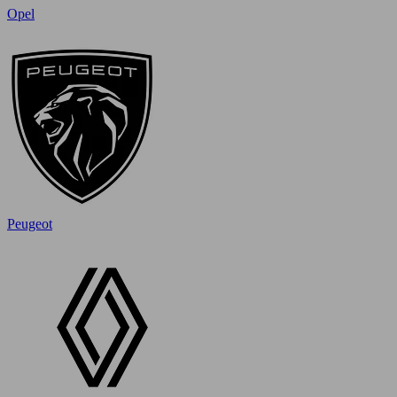
Opel
Peugeot