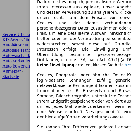
Dadurch ist es möglich, personalisierte Werb
Ihren Interessen auszuspielen, unser Angeb
und dessen Verwendung zu analysieren. Klicke
unten rechts, um dem Einsatz von einwill
Cookies und der damit verbundenen 
personenbezogener Daten zuzustimmen oder d
links, um eine detaillierte Auswahl hinsichtli
Service-Übersicht
treffen oder um der Verarbeitung personenbe
Kfz-Werkstätten
widersprechen, soweit diese auf Grundla
Autohäuser und Händler
Interessen erfolgt. Die Einwilligung um
Autoteile-Händler
Übermittlung bestimmter personenbezo
Autowaschanlagen
Drittländer, u.a. die USA, nach Art. 49 (1) (a) 
Auto verkaufen
›
keine Einwilligung
erteilen, klicken Sie bitte
hier
Auto bewerten
›
Anmelden
›
Cookies, Endgeräte- oder ähnliche Online-K
Startseite
login-basierte Kennungen, zufällig generi
netzwerkbasierte Kennungen) können zusam
Informationen (z. B. Browsertyp und Browse
Sprache, Bildschirmgröße, unterstützte Techno
Ihrem Endgerät gespeichert oder von dort au
um es jedes Mal wiederzuerkennen, wenn e
einer Webseite aufruft. Dies geschieht für ei
der hier aufgeführten Verarbeitungszwecke.
Sie können Ihre Präferenzen jederzeit anpas