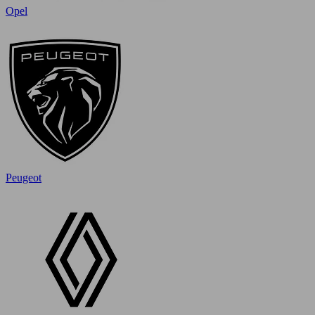
Opel
Peugeot