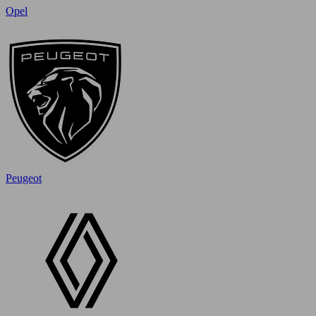
Opel
Peugeot