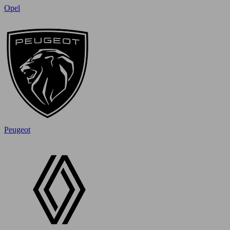
Opel
Peugeot