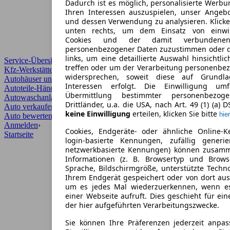
Dadurch ist es möglich, personalisierte Werb
Ihren Interessen auszuspielen, unser Angeb
und dessen Verwendung zu analysieren. Klicke
unten rechts, um dem Einsatz von einwill
Cookies und der damit verbundenen 
personenbezogener Daten zuzustimmen oder d
links, um eine detaillierte Auswahl hinsichtli
Service-Übersicht
treffen oder um der Verarbeitung personenbe
Kfz-Werkstätten
widersprechen, soweit diese auf Grundla
Autohäuser und Händler
Interessen erfolgt. Die Einwilligung um
Autoteile-Händler
Übermittlung bestimmter personenbezo
Autowaschanlagen
Drittländer, u.a. die USA, nach Art. 49 (1) (a) 
Auto verkaufen
›
keine Einwilligung
erteilen, klicken Sie bitte
hier
Auto bewerten
›
Anmelden
›
Cookies, Endgeräte- oder ähnliche Online-K
Startseite
login-basierte Kennungen, zufällig generi
netzwerkbasierte Kennungen) können zusam
Informationen (z. B. Browsertyp und Browse
Sprache, Bildschirmgröße, unterstützte Techno
Ihrem Endgerät gespeichert oder von dort au
um es jedes Mal wiederzuerkennen, wenn e
einer Webseite aufruft. Dies geschieht für ei
der hier aufgeführten Verarbeitungszwecke.
Sie können Ihre Präferenzen jederzeit anpas