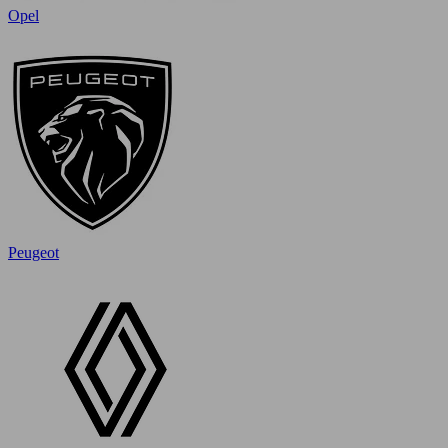
Opel
Peugeot