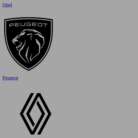
Opel
Peugeot