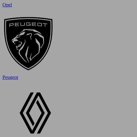
Opel
Peugeot