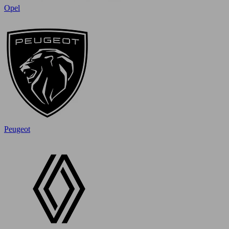
Opel
Peugeot