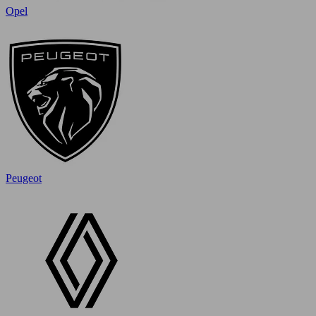
Opel
Peugeot