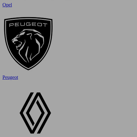
Opel
Peugeot