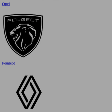
Opel
Peugeot