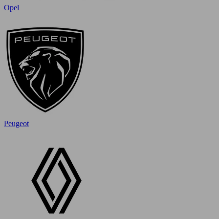
Opel
Peugeot