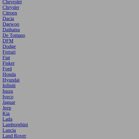
Chevrolet
Chrysler
Citroen
Dacia
Daewoo
Daihatsu
De Tomaso
DFM
Dodge
Ferrari
Fiat
Fisker
Ford
Honda
Hyundai
Infiniti
Isuzu
Iveco
Jaguar
Jeep
Kia
Lada
Lamborghini
Lancia
Land Rover