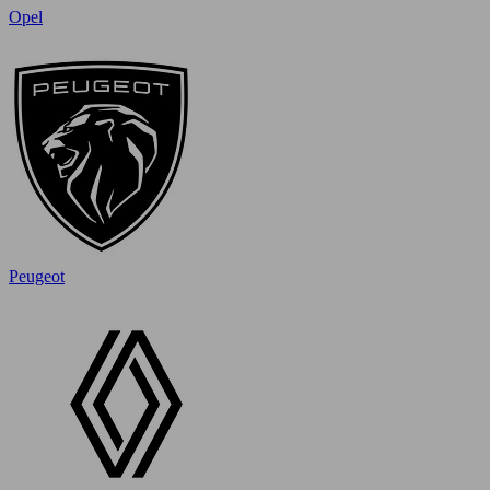
Opel
Peugeot