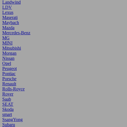
Landwind
LDV
Lexus
Maserati
Maybach
Mazda
Mercedes-Benz
MG
MINI
Mitsubishi
Morgan
Nissan
Opel
Peugeot
Pontiac
Porsche
Renault
Rolls-Royce
Rover
Saab
SEAT
Skoda
smart
SsangYong
Subaru