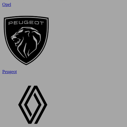
Opel
Peugeot