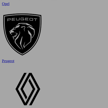
Opel
Peugeot