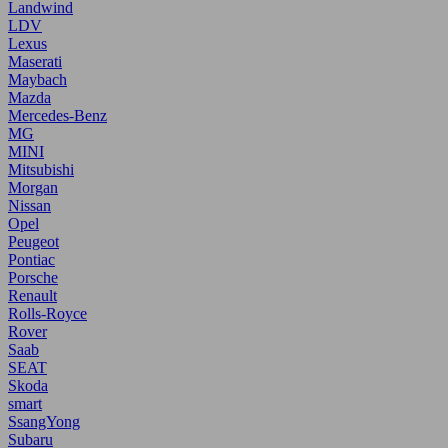
Landwind
LDV
Lexus
Maserati
Maybach
Mazda
Mercedes-Benz
MG
MINI
Mitsubishi
Morgan
Nissan
Opel
Peugeot
Pontiac
Porsche
Renault
Rolls-Royce
Rover
Saab
SEAT
Skoda
smart
SsangYong
Subaru