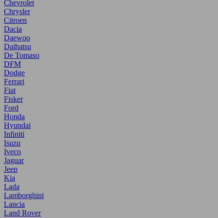
Chevrolet
Chrysler
Citroen
Dacia
Daewoo
Daihatsu
De Tomaso
DFM
Dodge
Ferrari
Fiat
Fisker
Ford
Honda
Hyundai
Infiniti
Isuzu
Iveco
Jaguar
Jeep
Kia
Lada
Lamborghini
Lancia
Land Rover