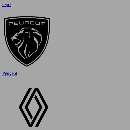
Opel
Peugeot