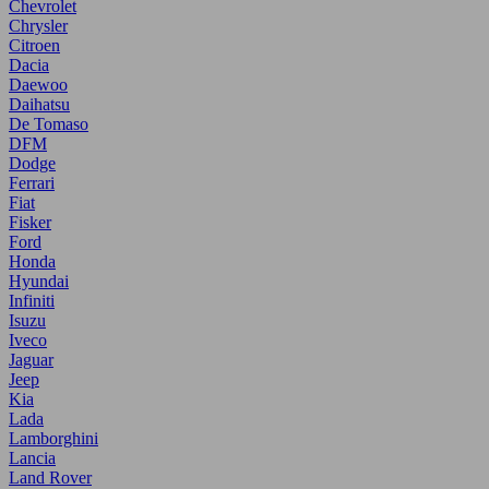
Chevrolet
Chrysler
Citroen
Dacia
Daewoo
Daihatsu
De Tomaso
DFM
Dodge
Ferrari
Fiat
Fisker
Ford
Honda
Hyundai
Infiniti
Isuzu
Iveco
Jaguar
Jeep
Kia
Lada
Lamborghini
Lancia
Land Rover