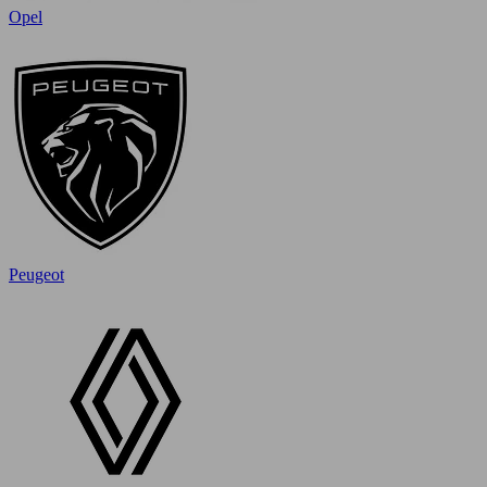
Opel
Peugeot