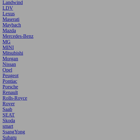
Landwind
LDV
Lexus
Maserati
Maybach
Mazda
Mercedes-Benz
MG
MINI
Mitsubishi
Morgan
Nissan
Opel
Peugeot
Pontiac
Porsche
Renault
Rolls-Royce
Rover
Saab
SEAT
Skoda
smart
SsangYong
Subaru